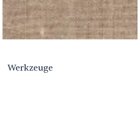
Werkzeuge
Um das Stricken zu einem rundherum schönen Erlebnis zu
machen, habe ich neben Garnen auch eine Auswahl an
hochwertigen Strickwerkzeugen wie Nadeln aus Edelstahl und
Bambus, Maschenmarkierer und vieles mehr.
Nadeln
Praktisches